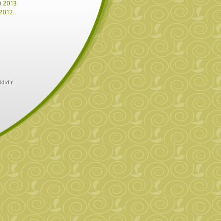
i 2013
 2012
klıdır.