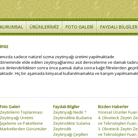
KURUMSAL
ÜRÜNLERIMIZ
FOTO GALERI
FAYDALI BILGILER
rimiz
amızda sadece natürel sızma zeytinyağı üretimi yapılmaktadır.
döneminde elde edilen zeytinyağlarımız asit derecelerine ve damak tadına
nce dinlendirildikten sonra önce pamuk daha sonra kağıt filtrelerden geçir
aktadır. Hiç bir aşamada kimyasal kullanılmamakta ve karışım yapılmamakt
Foto Galeri
Faydalı Bilgiler
Bizden Haberler
Zeytinlerin Toplanması
Zeytinyağı Nedir ?
Yöresel Ürünler Fuarı
Zeytinyağı Üretimi
Zeytincilikte Budama
4. Oliveteck Zeytin Ze
Şişeleme ve Paketleme
Zeytincilikte Sulama
ve Teknolojileri Fuarı
Marketlerden Görüntüler
Zeytincilik
3. Oliveteck Zeytin Ze
Zeytinyağı Çeşitleri
ve Teknolojileri Fuarı