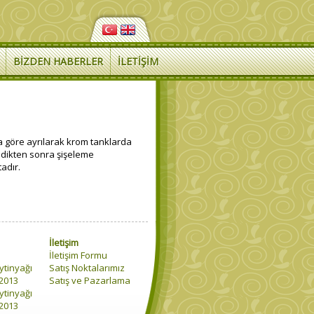
BIZDEN HABERLER
İLETIŞIM
 göre ayrılarak krom tanklarda
ildikten sonra şişeleme
adır.
İletişim
İletişim Formu
ytinyağı
Satış Noktalarımız
 2013
Satış ve Pazarlama
ytinyağı
 2013