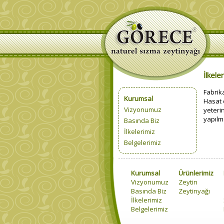
İlkele
Fabrik
Kurumsal
Hasat 
Vizyonumuz
yeteri
yapılm
Basında Biz
İlkelerimiz
Belgelerimiz
Kurumsal
Ürünlerimiz
Vizyonumuz
Zeytin
Basında Biz
Zeytinyağı
İlkelerimiz
Belgelerimiz