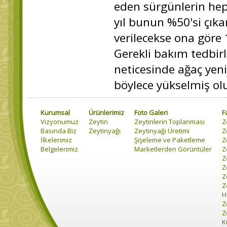
eden sürgünlerin hep
yıl bunun %50'si çıkar
verilecekse ona göre 1
Gerekli bakım tedbir
neticesinde ağaç yeni
böylece yükselmiş olu
Kurumsal
Ürünlerimiz
Foto Galeri
F
Vizyonumuz
Zeytin
Zeytinlerin Toplanması
Z
Basında Biz
Zeytinyağı
Zeytinyağı Üretimi
Z
İlkelerimiz
Şişeleme ve Paketleme
Z
Belgelerimiz
Marketlerden Görüntüler
Z
Z
Z
Z
Z
H
Z
Z
K