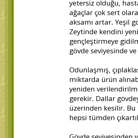
yetersiz olduğu, hasta
ağaçlar çok sert ola
aksamı artar. Yeşil g
Zeytinde kendini yen
gençleştirmeye gidil
gövde seviyesinde ve 
Odunlaşmış, çıplakla
miktarda ürün alınab
yeniden verilendirilm
gerekir. Dallar gövd
üzerinden kesilir. Bu
hepsi tümden çıkartıl
Gövde seviyesinden y