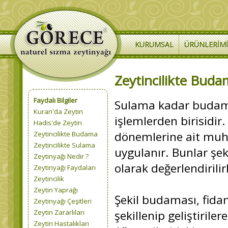
KURUMSAL
ÜRÜNLERIM
Zeytincilikte Bud
Faydalı Bilgiler
Sulama kadar budama
Kuran'da Zeytin
işlemlerden birisidir.
Hadis'de Zeytin
dönemlerine ait muht
Zeytincilikte Budama
Zeytincilikte Sulama
uygulanır. Bunlar şe
Zeytinyağı Nedir ?
olarak değerlendirilir
Zeytinyağı Faydaları
Zeytincilik
Zeytin Yaprağı
Şekil budaması, fid
Zeytinyağı Çeşitleri
Zeytin Zararlıları
şekillenip geliştiril
Zeytin Hastalıkları