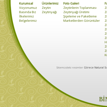
Kurumsal
Ürünlerimiz
Foto Galeri
F
Vizyonumuz
Zeytin
Zeytinlerin Toplanması
Z
Basında Biz
Zeytinyağı
Zeytinyağı Üretimi
Z
İlkelerimiz
Şişeleme ve Paketleme
Z
Belgelerimiz
Marketlerden Görüntüler
Z
Z
Z
Z
Z
H
Z
Z
K
Sitemizdeki resimler
Görece Natural Sı