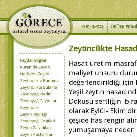
KURUMSAL
ÜRÜNLERIM
Zeytincilikte Hasa
Faydalı Bilgiler
Hasat üretim masrafla
Kuran'da Zeytin
maliyet unsuru durum
Hadis'de Zeytin
değerlendirildiği için
Zeytincilikte Budama
Zeytincilikte Sulama
Yeşil zeytin hasadınd
Zeytinyağı Nedir ?
Dokusu sertliğini bira
Zeytinyağı Faydaları
Zeytincilik
olarak Eylül- Ekim'dir
Zeytin Yaprağı
çeşide has rengin al
Zeytinyağı Çeşitleri
Zeytin Zararlıları
yumuşamaya neden olu
Zeytin Hastalıkları