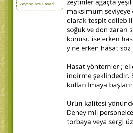
zeytinler ağaçta yeş
Zeytincilikte Hasad
maksimum seviyeye çı
olarak tespit edilebi
soğuk ve don zararı s
konusu ise erken hasa
yine erken hasat söz
Hasat yöntemleri; ell
indirme şeklindedir.
kullanılmaya başlanm
Ürün kalitesi yönünde
Deneyimli personelce
torbaya veya sergi üze