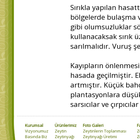
Sırıkla yapılan hasatta
bölgelerde bulaşma 
gibi olumsuzluklar sö
kullanacaksak sırık 
sarılmalıdır. Vuruş ş
Kayıpların önlenmesi
hasada geçilmiştir. E
artmıştır. Küçük bah
plantasyonlara düşük 
sarsıcılar ve çırpıcıla
Kurumsal
Ürünlerimiz
Foto Galeri
F
Vizyonumuz
Zeytin
Zeytinlerin Toplanması
Z
Basında Biz
Zeytinyağı
Zeytinyağı Üretimi
Z