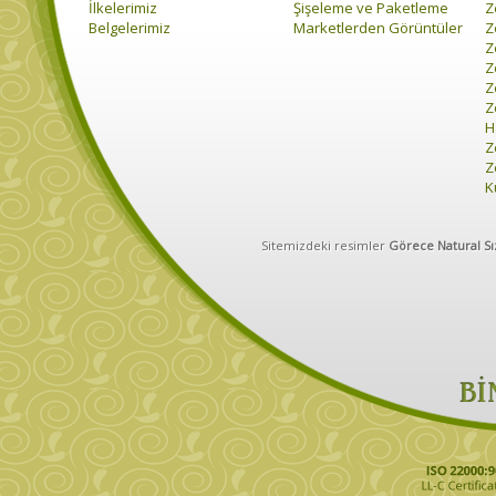
İlkelerimiz
Şişeleme ve Paketleme
Z
Belgelerimiz
Marketlerden Görüntüler
Z
Z
Z
Z
Z
H
Z
Z
K
Sitemizdeki resimler
Görece Natural Sı